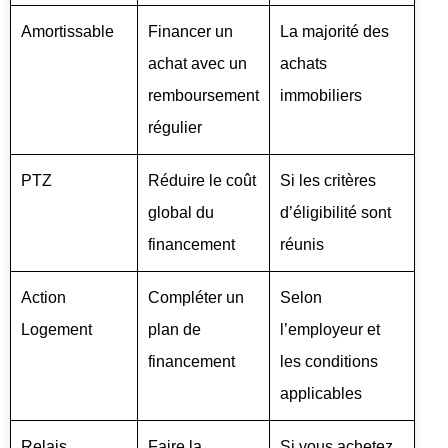
Amortissable
Financer un
La majorité des
achat avec un
achats
remboursement
immobiliers
régulier
PTZ
Réduire le coût
Si les critères
global du
d’éligibilité sont
financement
réunis
Action
Compléter un
Selon
Logement
plan de
l’employeur et
financement
les conditions
applicables
Relais
Faire la
Si vous achetez