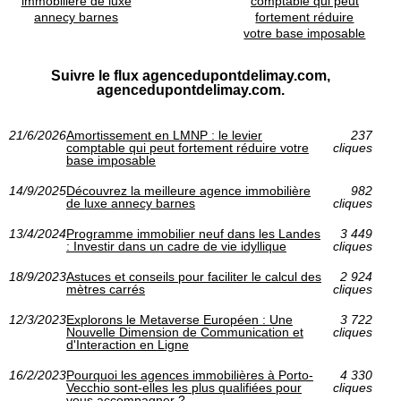
immobilière de luxe
comptable qui peut
annecy barnes
fortement réduire
votre base imposable
Suivre le flux agencedupontdelimay.com,
agencedupontdelimay.com.
21/6/2026
Amortissement en LMNP : le levier
237
comptable qui peut fortement réduire votre
cliques
base imposable
14/9/2025
Découvrez la meilleure agence immobilière
982
de luxe annecy barnes
cliques
13/4/2024
Programme immobilier neuf dans les Landes
3 449
: Investir dans un cadre de vie idyllique
cliques
18/9/2023
Astuces et conseils pour faciliter le calcul des
2 924
mètres carrés
cliques
12/3/2023
Explorons le Metaverse Européen : Une
3 722
Nouvelle Dimension de Communication et
cliques
d'Interaction en Ligne
16/2/2023
Pourquoi les agences immobilières à Porto-
4 330
Vecchio sont-elles les plus qualifiées pour
cliques
vous accompagner ?