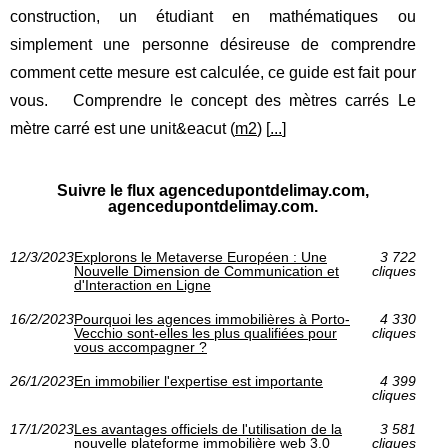
construction, un étudiant en mathématiques ou
simplement une personne désireuse de comprendre
comment cette mesure est calculée, ce guide est fait pour
vous. Comprendre le concept des mètres carrés Le
mètre carré est une unit&eacut (
m2
) [
...
]
Suivre le flux agencedupontdelimay.com,
agencedupontdelimay.com.
12/3/2023
Explorons le Metaverse Européen : Une
3 722
Nouvelle Dimension de Communication et
cliques
d'Interaction en Ligne
16/2/2023
Pourquoi les agences immobilières à Porto-
4 330
Vecchio sont-elles les plus qualifiées pour
cliques
vous accompagner ?
26/1/2023
En immobilier l'expertise est importante
4 399
cliques
17/1/2023
Les avantages officiels de l'utilisation de la
3 581
nouvelle plateforme immobilière web 3.0
cliques