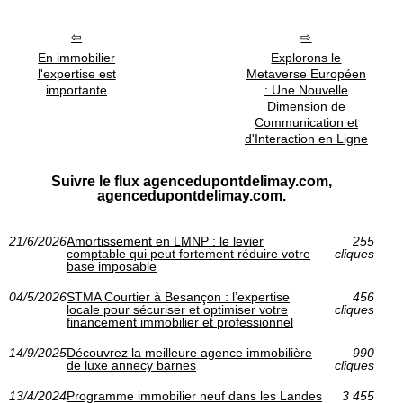
En immobilier
Explorons le
l'expertise est
Metaverse Européen
importante
: Une Nouvelle
Dimension de
Communication et
d'Interaction en Ligne
Suivre le flux agencedupontdelimay.com,
agencedupontdelimay.com.
21/6/2026
Amortissement en LMNP : le levier
255
comptable qui peut fortement réduire votre
cliques
base imposable
04/5/2026
STMA Courtier à Besançon : l’expertise
456
locale pour sécuriser et optimiser votre
cliques
financement immobilier et professionnel
14/9/2025
Découvrez la meilleure agence immobilière
990
de luxe annecy barnes
cliques
13/4/2024
Programme immobilier neuf dans les Landes
3 455