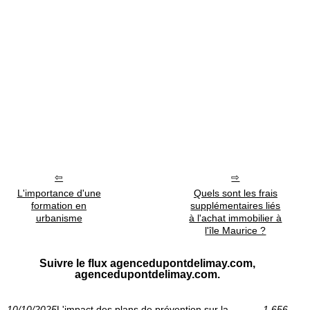
L'importance d'une
Quels sont les frais
formation en
supplémentaires liés
urbanisme
à l'achat immobilier à
l'île Maurice ?
Suivre le flux agencedupontdelimay.com,
agencedupontdelimay.com.
10/10/2025
L'impact des plans de prévention sur la
1 656