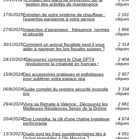
gestion des activités de maintenance
cliques
17/6/2025
Entretien de votre système de chauffage :
2 161
l'expertise parisienne à votre service
cliques
27/5/2025
Inspection d’ascenseur : fréquence, normes
1 856
et sécurité
cliques
30/1/2025
Comment un avocat fiscaliste peut-il vous
2 314
aider à naviguer les lois fiscales suisses ?
cliques
24/10/2024
Découvrez comment le Chat GPT4
2 404
révolutionne la créativité en français !
cliques
15/8/2024
Des accessoires pratiques et esthétiques
2 957
pour sublimer votre espace spa
cliques
06/8/2024
Guide complet du registre sécurité incendie
3 334
erp
cliques
29/4/2024
Vivre sa Retraite à Valence : Découvrez les
2 881
Meilleures Résidences Senior de la Drôme
cliques
20/4/2024
Etxe Logistika: la clé d'une chaîne logistique
4 974
performante
cliques
13/3/2023
Quels sont les frais supplémentaires liés à
4 051
l'achat immobilier à l'île Maurice ?
cliques