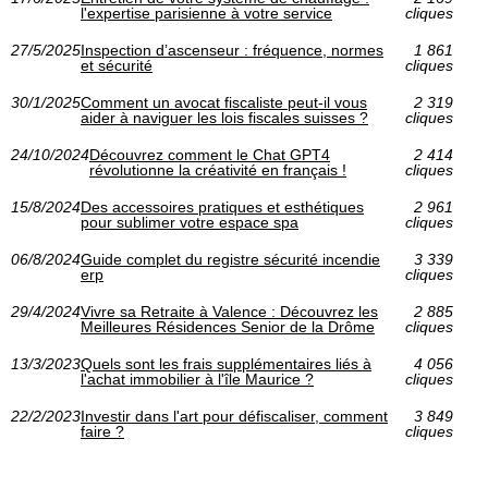
l'expertise parisienne à votre service
cliques
27/5/2025
Inspection d’ascenseur : fréquence, normes
1 861
et sécurité
cliques
30/1/2025
Comment un avocat fiscaliste peut-il vous
2 319
aider à naviguer les lois fiscales suisses ?
cliques
24/10/2024
Découvrez comment le Chat GPT4
2 414
révolutionne la créativité en français !
cliques
15/8/2024
Des accessoires pratiques et esthétiques
2 961
pour sublimer votre espace spa
cliques
06/8/2024
Guide complet du registre sécurité incendie
3 339
erp
cliques
29/4/2024
Vivre sa Retraite à Valence : Découvrez les
2 885
Meilleures Résidences Senior de la Drôme
cliques
13/3/2023
Quels sont les frais supplémentaires liés à
4 056
l'achat immobilier à l'île Maurice ?
cliques
22/2/2023
Investir dans l'art pour défiscaliser, comment
3 849
faire ?
cliques