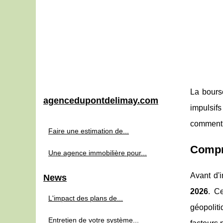
La bours
agencedupontdelimay.com
impulsifs
comment v
Faire une estimation de...
Compr
Une agence immobilière pour...
Avant d'i
News
2026
. C
L'impact des plans de...
géopolit
Entretien de votre système...