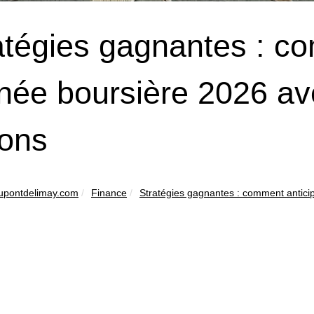
atégies gagnantes : co
nnée boursière 2026 a
ions
upontdelimay.com
Finance
Stratégies gagnantes : comment anticip