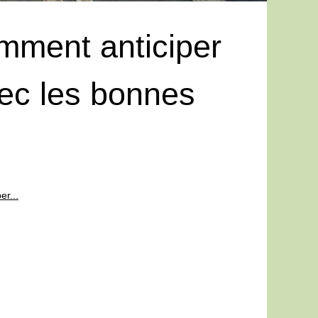
mment anticiper
vec les bonnes
er...