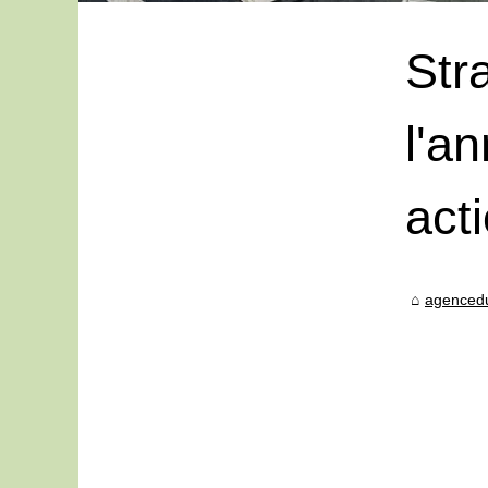
Str
l'a
act
agenced