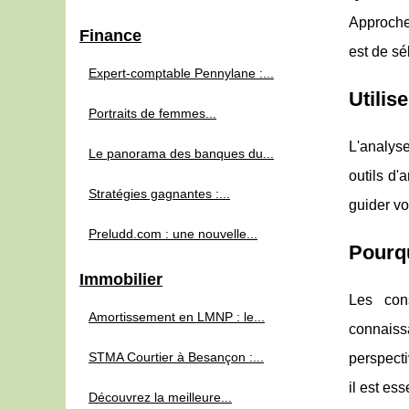
Approche
Finance
est de sé
Expert-comptable Pennylane :...
Utilis
Portraits de femmes...
L'analys
Le panorama des banques du...
outils d'
Stratégies gagnantes :...
guider vo
Preludd.com : une nouvelle...
Pourqu
Immobilier
Les cons
Amortissement en LMNP : le...
connaiss
STMA Courtier à Besançon :...
perspecti
il est es
Découvrez la meilleure...